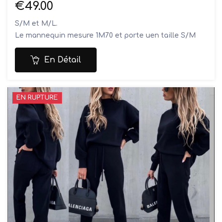
€49.00
S/M et M/L.
Le mannequin mesure 1M70 et porte uen taille S/M
Composition: 85% coton, 15% polyester
Lavage à la main
En Détail
EN RUPTURE