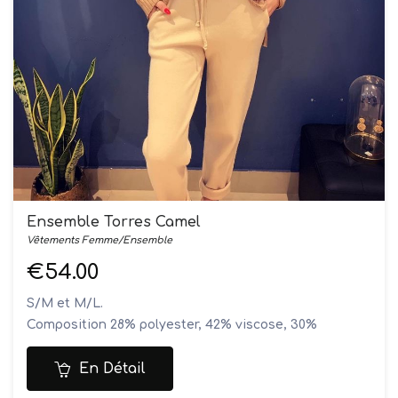
Ensemble Torres Camel
Vêtements Femme/Ensemble
€54.00
S/M et M/L.
Composition 28% polyester, 42% viscose, 30%
polyamide
Le modèle mesure 1M60 et porte une taille S/M
En Détail
Le dos du pull est plus long que le devant.