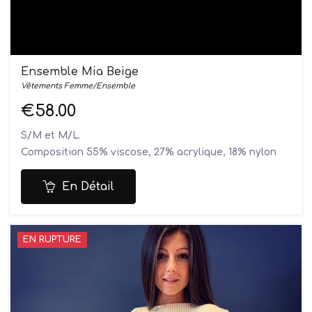
Ensemble Mia Beige
Vêtements Femme/Ensemble
€58.00
S/M et M/L.
Composition 55% viscose, 27% acrylique, 18% nylon
Le modèle mesure 1M70 et porte une taille S/M
Lavage en machine à 40°
En Détail
EN RUPTURE