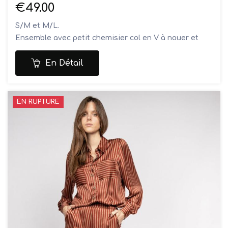
€49.00
S/M et M/L.
Ensemble avec petit chemisier col en V à nouer et
boutonnière avec boutons nacrés, shorty élastique à
la taille avec lacets ajustables
En Détail
Composition: 100% viscose
Lavage à la main
EN RUPTURE