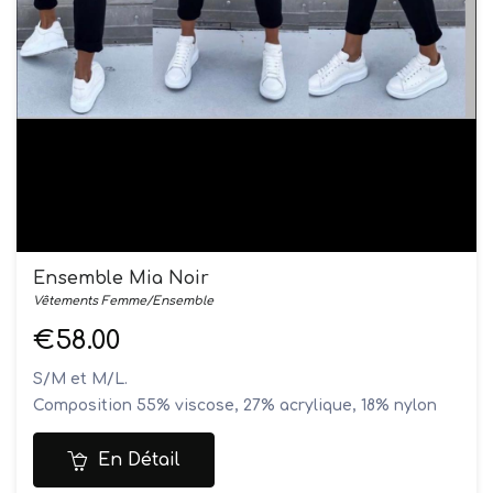
Ensemble Mia Noir
Vêtements Femme/Ensemble
€58.00
S/M et M/L.
Composition 55% viscose, 27% acrylique, 18% nylon
Le modèle mesure 1M70 et porte une taille S/M
Lavage en machine à 40°
En Détail