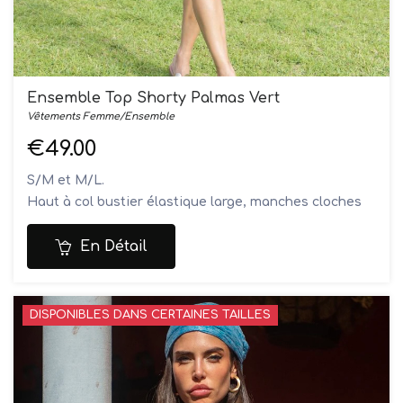
Ensemble Top Shorty Palmas Vert
Vêtements Femme/Ensemble
€49.00
S/M et M/L.
Haut à col bustier élastique large, manches cloches
très amples finition volant, short élastiqyé à la taille
avec liens fantaisie
En Détail
Le mannequin mesure 1M70 et porte une taille S/M
Composition: 100% viscose
Lavage à la main
DISPONIBLES DANS CERTAINES TAILLES