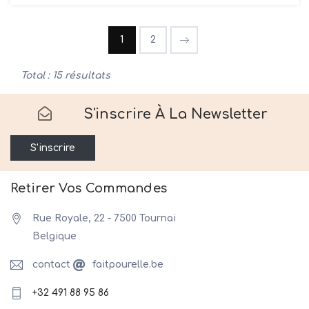
Taille S/M:
Longueur Pull 65cm, largeur élastique de
1
2
50cm à 60cm
Longueur Pantalon 94cm, largeur élastique
de 42cm à 50cm
Total : 15 résultats
Taille M/L:
Longueur Pull 68cm, largeur élastique de
S'inscrire À La Newsletter
53cm à 62cm
Longueur Pantalon 96cm, largeur élastique
S'inscrire
de 43 à 52 cm
Lavage en machine à 40°
Retirer Vos Commandes
Rue Royale, 22 - 7500 Tournai
Belgique
contact
faitpourelle.be
+32 491 88 95 86