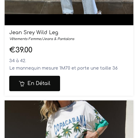
Jean Srey Wild Leg
Vêtements Femme/Jeans & Pantalons
€39.00
34 à 42.
Le mannequin mesure 1M70 et porte une taille 36
Composition: 63% coton, 32% polyester, 2% viscose,
3% élasthanne
En Détail
Lavage en machine à 30°