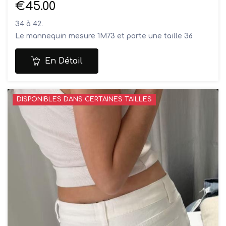
€45.00
34 à 42.
Le mannequin mesure 1M73 et porte une taille 36
Composition: 63% coton, 32% polyester , 2% viscose ,
3% élasthanne
En Détail
Lavage en machine à 30°
DISPONIBLES DANS CERTAINES TAILLES