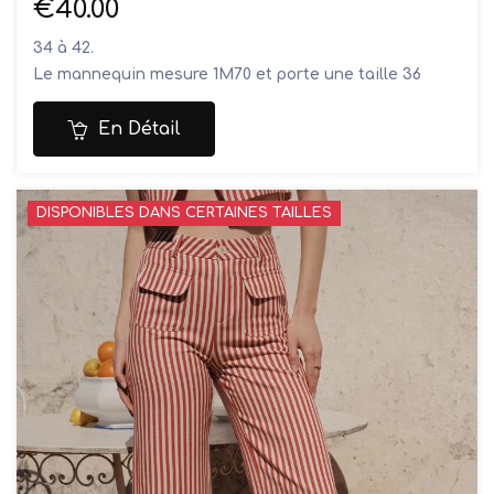
€40.00
34 à 42.
Le mannequin mesure 1M70 et porte une taille 36
Composition: 63% coton, 32% polyester, 2% viscose,
3% élasthanne
En Détail
Lavage en machine à 30°
DISPONIBLES DANS CERTAINES TAILLES