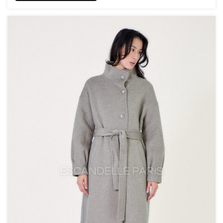
Fermeture à glissière sur le devant
Pli sur le bas et les manches
Le mannequin mesure 1M75 et porte une taille S
Composition: 100% polyester
ENTRETIEN
• Ne pas laver
• Eau de Javel interdit
• Ne pas sécher en machine
• Ne pas repasser
• Nettoyage à sec