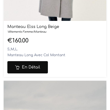
Manteau Elss Long Beige
Vêtements Femme/Manteau
€160.00
S,M,L.
Manteau Long Avec Col Montant
Le mannequin mesure 1M75 et porte une taille S
Composition: 70% Laine / 25% Polyester Recyclé /
En Détail
5%Lyocel
Ne pas laver