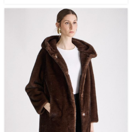
• Nettoyage à sec
Sa teinte riche en reflets soyeux, apporte une
sophistication naturelle et intemporelle à votre
vestiaire hivernal.
Véritable cocon de luxe, le modèle GRACE se
distingue par sa large capuche enveloppante et son
système de serrage intérieur à la taille, permettant
de moduler le volume pour souligner la silhouette ou
conserver une allure oversize moderne. Ses finitions
soignées, incluant une fermeture par boutons-
pression discrets et des manches généreuses, en font
une pièce aussi fonctionnelle que prestigieuse. Qu'il
soit porté sur une tenue de soirée ou pour sublimer
un ensemble quotidien, il garantit une présence
inoubliable.
Détails du produit :
Matière : Fausse fourrure premium haute densité,
toucher peluche ultra-doux (100% Polyester).
Design Signature : Grande capuche intégrée et lien de
cintrage coulissant à la taille.