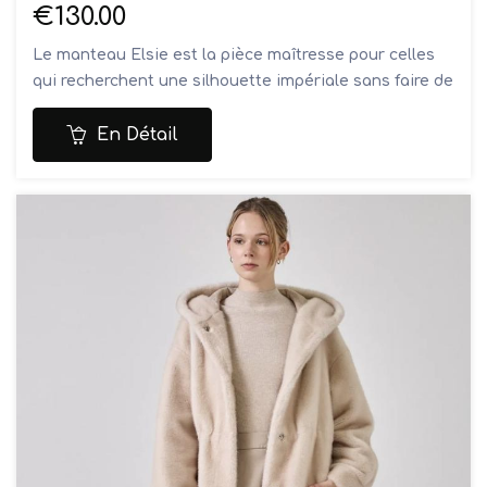
€130.00
Le manteau Elsie est la pièce maîtresse pour celles
qui recherchent une silhouette impériale sans faire de
compromis sur la chaleur. Conçu dans une fausse
fourrure à la densité exceptionnelle, ce manteau long
En Détail
enveloppe le corps dans un écrin de douceur absolue.
Sa teinte riche en reflets soyeux, apporte une
sophistication naturelle et intemporelle à votre
vestiaire hivernal.
Véritable cocon de luxe, le modèle GRACE se
distingue par sa large capuche enveloppante et son
système de serrage intérieur à la taille, permettant
de moduler le volume pour souligner la silhouette ou
conserver une allure oversize moderne. Ses finitions
soignées, incluant une fermeture par boutons-
pression discrets et des manches généreuses, en font
une pièce aussi fonctionnelle que prestigieuse. Qu'il
soit porté sur une tenue de soirée ou pour sublimer