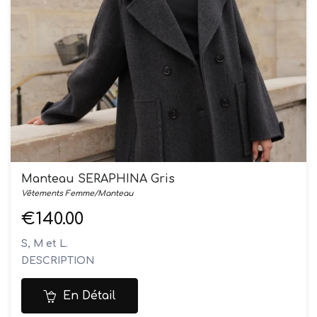
Manteau SERAPHINA Gris
Vêtements Femme/Manteau
€140.00
S, M et L.
DESCRIPTION
Manteau mi-long
Coupe droite structurée
En Détail
Fermeture croisée à double boutonnage