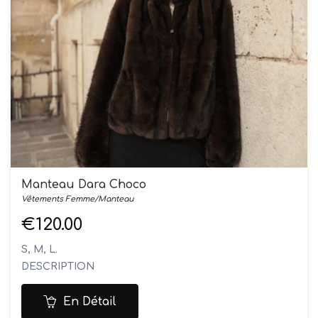
Manteau Dara Choco
Vêtements Femme/Manteau
€120.00
S, M, L.
DESCRIPTION
Blouson en fausse fourrure
Col montant pour une protection optimale contre le
En Détail
froid