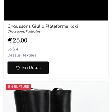
Chaussons Giulia Plateforme Kaki
Chaussures/Pantoufles
€25.00
36 à 41.
Dessus: Textiles
Doublure: Textiles
Semelles: Synthétique
En Détail
EN RUPTURE